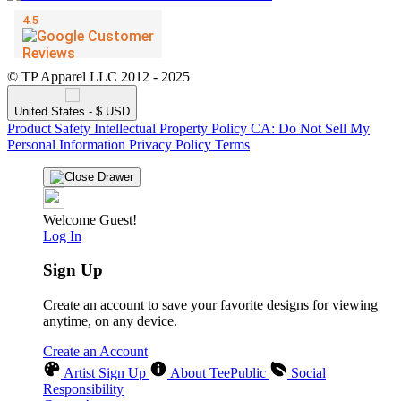
© TP Apparel LLC 2012 - 2025
United States - $ USD
Product Safety
Intellectual Property Policy
CA: Do Not Sell My
Personal Information
Privacy Policy
Terms
Welcome Guest!
Log In
Sign Up
Create an account to save your favorite designs for viewing
anytime, on any device.
Create an Account
Artist Sign Up
About TeePublic
Social
Responsibility