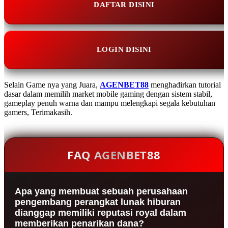
DAFTAR DISINI
LOGIN DISINI
Selain Game nya yang Juara,
AGENBET88
menghadirkan tutorial
dasar dalam memilih market mobile gaming dengan sistem stabil,
gameplay penuh warna dan mampu melengkapi segala kebutuhan
gamers, Terimakasih.
FAQ AGENBET88
Apa yang membuat sebuah perusahaan
pengembang perangkat lunak hiburan
dianggap memiliki reputasi royal dalam
memberikan penarikan dana?