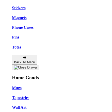
Stickers
Magnets
Phone Cases
Pins
Totes
Back To Menu
Home Goods
Mugs
Tapestries
Wall Art