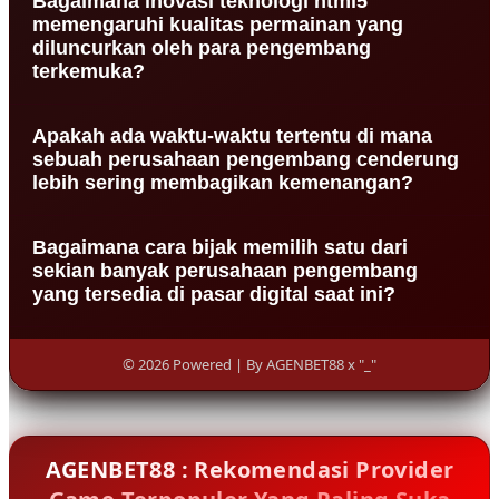
Bagaimana inovasi teknologi html5
atau pelipat ganda nilai taruhan sangat membantu
tanpa hambatan birokrasi yang rumit.
memengaruhi kualitas permainan yang
mempercepat akumulasi saldo akun Anda. Dengan
diluncurkan oleh para pengembang
memanfaatkan momentum bonus tersebut secara
terkemuka?
maksimal, target batas minimal pengiriman uang
ke rekening pribadi dapat tercapai dalam waktu
Teknologi html5 memungkinkan sebuah
yang lebih singkat.
Apakah ada waktu-waktu tertentu di mana
permainan berjalan dengan sangat responsif dan
sebuah perusahaan pengembang cenderung
ringan di berbagai jenis peramban telepon
lebih sering membagikan kemenangan?
genggam. Ketiadaan lag atau keterlambatan visual
memastikan semua perintah taruhan dan klaim
Secara matematis sistem pengacak angka bekerja
hadiah terkirim ke server secara akurat demi
Bagaimana cara bijak memilih satu dari
konstan selama dua puluh empat jam tanpa
kenyamanan transaksi Anda.
sekian banyak perusahaan pengembang
membedakan waktu. Namun, bermain pada jam-
yang tersedia di pasar digital saat ini?
jam sibuk di mana volume pengguna meningkat
sering kali menciptakan perputaran akumulasi
Pilihlah pengembang yang memiliki rekam jejak
hadiah yang bergerak lebih dinamis di dalam
ulasan positif yang konsisten di berbagai forum
© 2026 Powered | By AGENBET88 x "_"
peladen permainan tersebut.
komunitas pemain independen. Fokus pada merek
yang tidak hanya menawarkan tampilan visual
yang menawan, namun juga terbukti memiliki
sistem mekanis yang ramah terhadap anggaran
AGENBET88 : Rekomendasi Provider
modal pemain kecil.