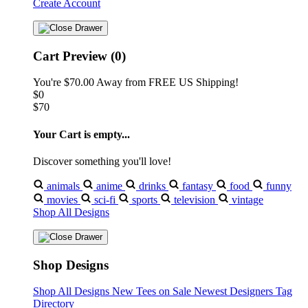
Create Account
Cart Preview (0)
You're
$70.00
Away from
FREE US Shipping!
$0
$70
Your Cart is empty...
Discover something you'll love!
animals
anime
drinks
fantasy
food
funny
movies
sci-fi
sports
television
vintage
Shop All Designs
Shop Designs
Shop All Designs
New Tees on Sale
Newest Designers
Tag
Directory