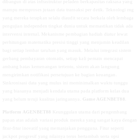
dibangun di atas infrastruktur peladen berkapasitas raksasa yang
mampu memproses jutaan data transaksi per detik. Teknologi rng
yang mereka terapkan selalu diaudit secara berkala oleh lembaga
pengujian independen tingkat dunia untuk memastikan tidak ada
intervensi internal. Mekanisme pembagian hadiah diatur lewat
perhitungan matematika presisi tinggi yang menjamin keadilan
bagi setiap lembar taruhan yang masuk. Melalui integrasi sistem
gerbang pembayaran otomatis, setiap kali pemain mencapai
ambang batas kemenangan tertentu, sistem akan langsung
mengirimkan notifikasi persetujuan ke bagian keuangan.
Sinkronisasi data yang mulus ini meminimalkan waktu tunggu
yang biasanya menjadi kendala utama pada platform kelas dua
yang belum teruji kualitas jaringannya.
Game AGENBET88
.
Platform AGENBET88
Keunggulan utama dari pengembang
papan atas adalah variasi produk mereka yang sangat kaya dengan
fitur-fitur inovatif yang memanjakan pengguna. Fitur seperti
jackpot progresif yang nilainya terus bertambah serta opsi