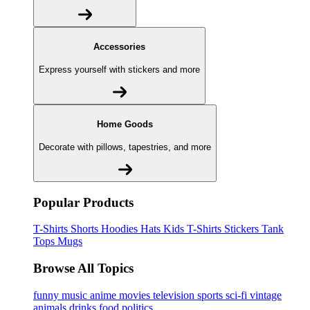
Accessories
Express yourself with stickers and more
Home Goods
Decorate with pillows, tapestries, and more
Popular Products
T-Shirts
Shorts
Hoodies
Hats
Kids T-Shirts
Stickers
Tank
Tops
Mugs
Browse All Topics
funny
music
anime
movies
television
sports
sci-fi
vintage
animals
drinks
food
politics