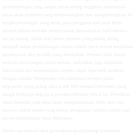
perkembangan yang sangat pesat seiring tingginya permintaan
pasar akan platform yang menyenangkan dan menguntungkan. Di
tengah persaingan yang ketat, para pengguna kini jauh lebih
selektif dalam memilih tempat untuk menyalurkan hobi mereka
secara daring. Salah satu faktor penentu yang paling sering
menjadi bahan pertimbangan utama adalah track record kestabilan
pembayaran dari produk yang disediakan. Pemain tidak hanya
mencari kesenangan visual semata, melainkan juga kepastian
bahwa hak atas kemenangan mereka dapat diperoleh kembali
dengan mudah. Mengetahui rekomendasi provider game
terpopuler yang paling suka kasih WD menjadi informasi yang
sangat berharga bagi para pencinta hiburan virtual ini. Pemilihan
mitra bermain yang tepat akan menghindarkan Anda dari rasa
kecewa akibat sistem yang sering mengalami kendala teknis saat
proses pemindahan dana dilakukan.
Sistem operasional dari perusahaan pengembang terkemuka