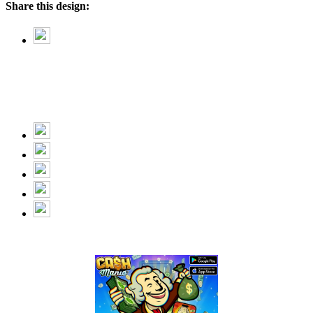
Share this design: